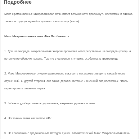
Подробнее
Макс Промышленные Микроволновая печь имеет возможности просохнуть насекомых и ошибка,
такая как хрущак мучной и тутового шелкопряда (кокон)
Макс Микроволновая печь Фен Особенности:
1. Для шелкопряда, микроволновая энергия проникает непосредственно шелкопряда (кокон), а
потепление оболочку кокона. Так что в основном улучшить особенность шелкопряда
2. Макс Микроволновая энергия равномерно высушить насекомые заверить каждый червь
осушенный. С другой стороны, она также держать питание и внешний вид насекомых, чтобы
гарантировать значение червя
3. Гибкая и удобную панель управления; надежным ручная система.
4. Постоянно тепла насекомое 24/7
5. По сравнению с традиционным методом сушки, автоматический Макс Микроволновая печь