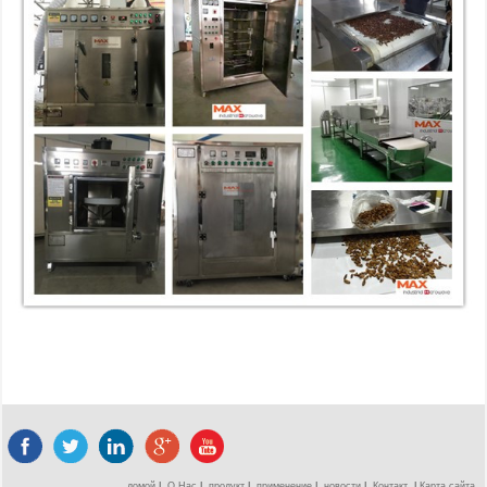
домой
|
О Нас
|
продукт
|
применение
|
новости
|
Контакт
|
Карта сайта