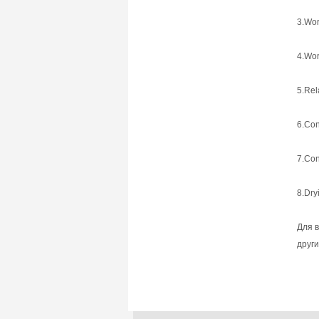
3.Wor
4.Wor
5.Rel
6.Con
7.Con
8.Dry
Для 
друг