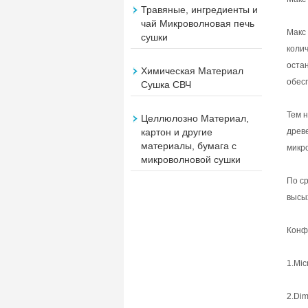
Травяные, ингредиенты и
чай Микроволновая печь
Макс
сушки
коли
оста
Химическая Материал
обес
Сушка СВЧ
Тем 
Целлюлозно Материал,
древ
картон и другие
материалы, бумага с
микр
микроволновой сушки
По с
высы
Конф
1.Mi
2.Di