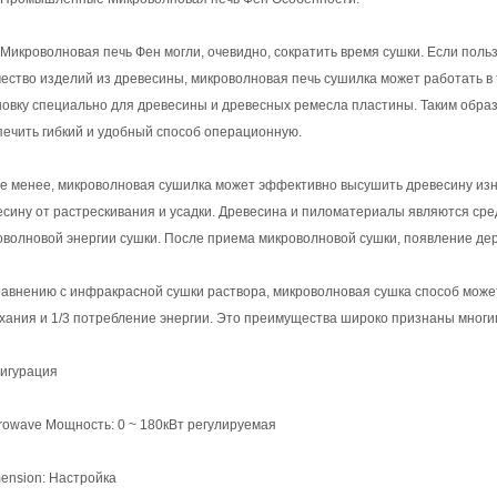
 Микроволновая печь Фен могли, очевидно, сократить время сушки. Если по
чество изделий из древесины, микроволновая печь сушилка может работать в 
новку специально для древесины и древесных ремесла пластины. Таким обра
печить гибкий и удобный способ операционную.
не менее, микроволновая сушилка может эффективно высушить древесину изну
есину от растрескивания и усадки. Древесина и пиломатериалы являются ср
оволновой энергии сушки. После приема микроволновой сушки, появление де
равнению с инфракрасной сушки раствора, микроволновая сушка способ может
хания и 1/3 потребление энергии. Это преимущества широко признаны многи
игурация
crowave Мощность: 0 ~ 180кВт регулируемая
mension: Настройка